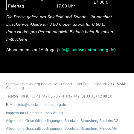
17.00 €
Feiertag
17.00 Uhr
Die Preise gelten
pro Spielfeld und Stunde -
Ihr möchtet
Duschen/Umkleide für 3,50 € oder Sauna für 8,50 €,
dann ist das pro Person möglich! Einfach beim Bezahlen
mitbuchen!
Abonnements auf Anfrage (
info@sportwelt-strausberg.de
).
Sportwelt Strausberg Betriebs AG • Sport – und Erholungspark 29 • 15344
Strausberg
Telefon +49 (0) 33 41 / 42 08 - 0 • Telefax +49 (0) 33 41 / 42 08 10
E-Mail:
info@sportwelt-strausberg.de
Impressum
•
Datenschutzerklärung
Allgemeine Geschäftsbedingungen Sportwelt Strausberg Betriebs AG
Allgemeine Geschäftsbedingungen Sportwelt Strausberg Fitness AG