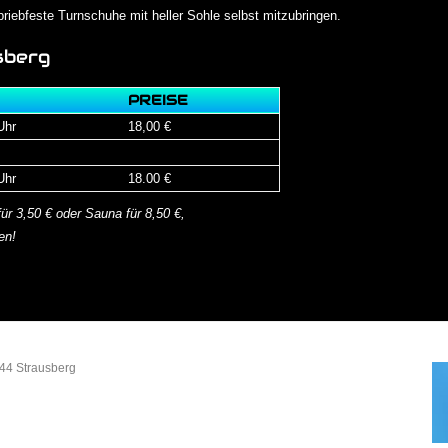
iebfeste Turnschuhe mit heller Sohle selbst mitzubringen.
sberg
PREISE
Uhr
18,00 €
Uhr
18.00 €
r 3,50 € oder Sauna für 8,50 €,
en!
15344 Strausberg