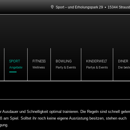
Sport – und Erholungspark 29 • 15344 Stra
SPORT
FITNESS
BOWLING
KINDERWELT
DINER
Angebote
Wellness
Party & Events
Partys & Events
Die best
r Ausdauer und Schnelligkeit optimal trainieren. Die Regeln sind schnell geler
 am Spiel. Solltet ihr noch keine eigene Ausrüstung besitzen, stehen euch
gung.