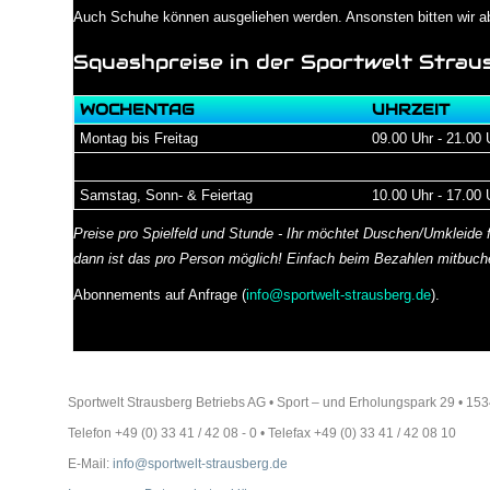
Auch Schuhe können ausgeliehen werden. Ansonsten bitten wir abr
Squashpreise in der Sportwelt Strau
WOCHENTAG
UHRZEIT
Montag bis Freitag
09.00 Uhr - 21.00 
Samstag, Sonn- & Feiertag
10.00 Uhr - 17.00 
Preise pro Spielfeld und Stunde -
Ihr möchtet Duschen/Umkleide fü
dann ist das pro Person möglich! Einfach beim Bezahlen mitbuch
Abonnements auf Anfrage (
info@sportwelt-strausberg.de
).
Sportwelt Strausberg Betriebs AG • Sport – und Erholungspark 29 • 
Telefon +49 (0) 33 41 / 42 08 - 0 • Telefax +49 (0) 33 41 / 42 08 10
E-Mail:
info@sportwelt-strausberg.de